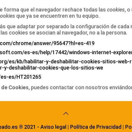
e forma que el navegador rechace todas las
cookies
, 
ookies
que ya se encuentren en tu equipo.
ás que adaptar por separado la configuración de cada n
 cookies se asocian al navegador, no a la persona.
le.com/chrome/answer/95647?hl=es-419
osoft.com/es-es/help/17442/windows-internet-explor
.org/es/kb/habilitar-y-deshabilitar-cookies-sitios-web
ar-y-deshabilitar-cookies-que-los-sitios-we
m/es-es/HT201265
a de Cookies
, puedes contactar con nosotros enviándo
pado.es ® 2021 -
Aviso legal
|
Política de Privacidad
|
Po