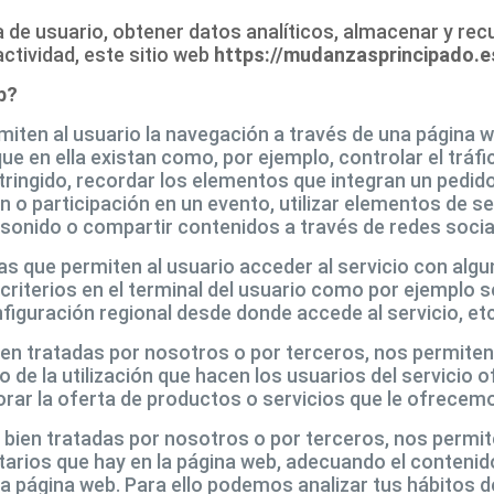
 de usuario, obtener datos analíticos, almacenar y rec
actividad, este sitio web
https://mudanzasprincipado.e
b?
miten al usuario la navegación a través de una página we
ue en ella existan como, por ejemplo, controlar el tráfic
ringido, recordar los elementos que integran un pedido
ción o participación en un evento, utilizar elementos de
 sonido o compartir contenidos a través de redes socia
las que permiten al usuario acceder al servicio con alg
criterios en el terminal del usuario como por ejemplo se
onfiguración regional desde donde accede al servicio, etc
ien tratadas por nosotros o por terceros, nos permiten
co de la utilización que hacen los usuarios del servicio 
orar la oferta de productos o servicios que le ofrecem
, bien tratadas por nosotros o por terceros, nos permi
itarios que hay en la página web, adecuando el contenid
tra página web. Para ello podemos analizar tus hábitos